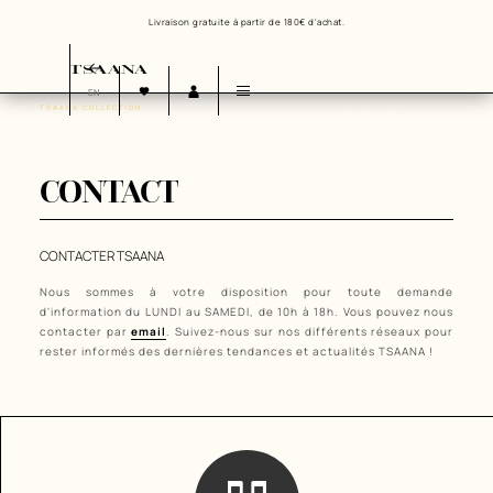
Livraison gratuite à partir de 180€ d'achat.
EN
TSAANA COLLECTION
NOTRE HISTOIRE
NOS VALEURS
NOS ENGAGEMENTS
CONTACT
CONTACTER TSAANA
Nous sommes à votre disposition pour toute demande
d'information du LUNDI au SAMEDI, de 10h à 18h. Vous pouvez nous
contacter par
email
. Suivez-nous sur nos différents réseaux pour
rester informés des dernières tendances et actualités TSAANA !‬