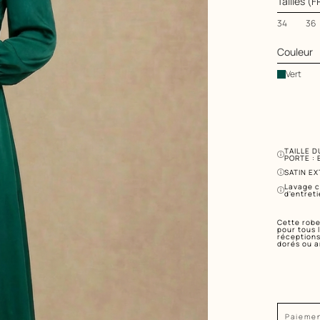
Tailles (F
34
36
Couleur
Vert
TAILLE D
PORTE : E
SATIN EX
Lavage c
d'entreti
Cette robe
pour tous 
réceptions
dorés ou a
Paiemen