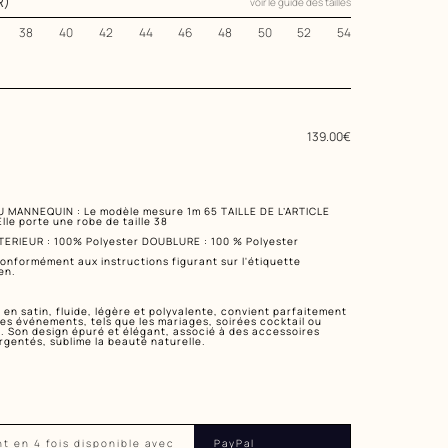
R)
voir le guide des tailles
38
40
42
44
46
48
50
52
54
139
.00
€
U MANNEQUIN : Le modèle mesure 1m 65 TAILLE DE L’ARTICLE
lle porte une robe de taille 38
TERIEUR : 100% Polyester DOUBLURE : 100 % Polyester
onformément aux instructions figurant sur l'étiquette
en.
 en satin, fluide, légère et polyvalente, convient parfaitement
les événements, tels que les mariages, soirées cocktail ou
. Son design épuré et élégant, associé à des accessoires
rgentés, sublime la beauté naturelle.
t en 4 fois disponible avec
PayPal