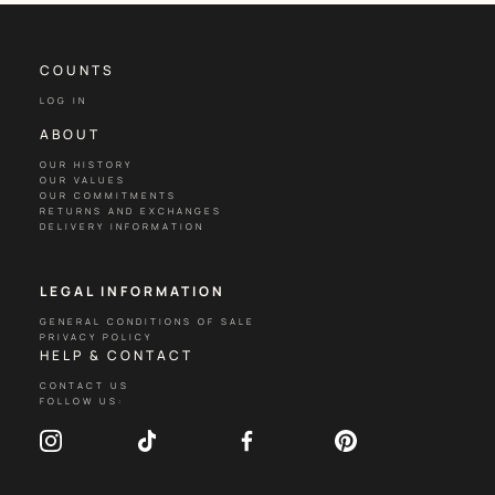
COUNTS
LOG IN
ABOUT
OUR HISTORY
OUR VALUES
OUR COMMITMENTS
RETURNS AND EXCHANGES
DELIVERY INFORMATION
LEGAL INFORMATION
GENERAL CONDITIONS OF SALE
PRIVACY POLICY
HELP & CONTACT
CONTACT US
FOLLOW US: