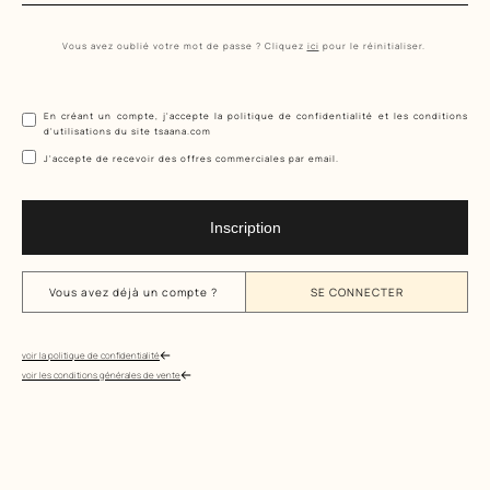
Vous avez oublié votre mot de passe ? Cliquez
ici
pour le réinitialiser.
En créant un compte, j'accepte la politique de confidentialité et les conditions
d'utilisations du site tsaana.com
J'accepte de recevoir des offres commerciales par email.
Vous avez déjà un compte ?
SE CONNECTER
voir la politique de confidentialité
voir les conditions générales de vente